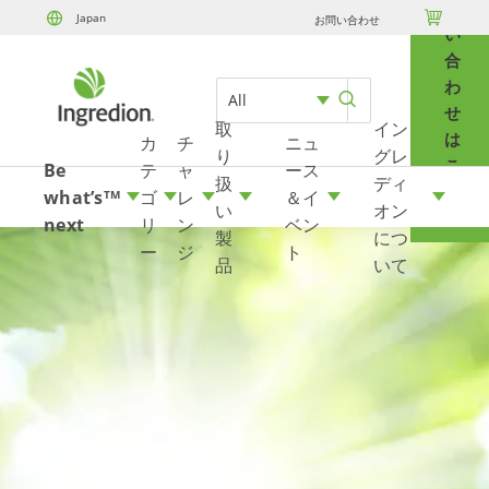
問

Japan
お問い合わせ
Skip to content
い
合
わ
All
せ
取
イン
は
カ
チ
ニュ
り
グレ
こ
Be
テ
ャ
ース
扱
ディ
ち
what’s
ゴ
レ
＆イ
TM
い
オン
ら
next
リ
ン
ベン
製
につ
ー
ジ
ト
品
いて