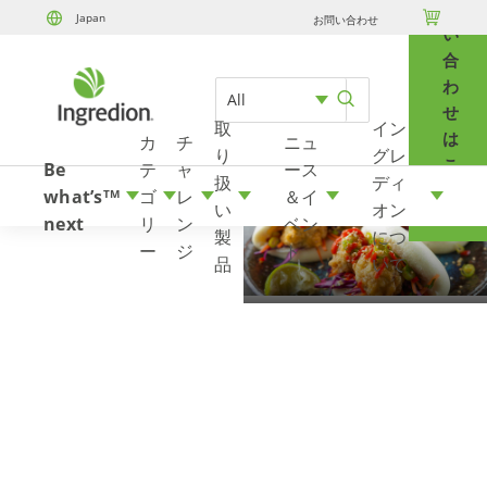
問

Japan
お問い合わせ
Skip to content
い
合
わ
All
せ
取
イン
は
カ
チ
ニュ
り
グレ
こ
Be
テ
ャ
ース
扱
ディ
ち
what’s
ゴ
レ
＆イ
TM
い
オン
ら
next
リ
ン
ベン
製
につ
ー
ジ
ト
品
いて
バッターとパン
粉