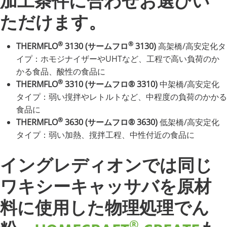
加工条件に合わせお選びい
ただけます。
®
®
THERMFLO
3130 (サームフロ
3130)
高架橋/高安定化タ
イプ：ホモジナイザーやUHTなど、工程で高い負荷のか
かる食品、酸性の食品に
®
THERMFLO
3310 (サームフロ® 3310)
中架橋/高安定化
タイプ：弱い撹拌やレトルトなど、中程度の負荷のかかる
食品に
®
THERMFLO
3630 (サームフロ® 3630)
低架橋/高安定化
タイプ：弱い加熱、撹拌工程、中性付近の食品に
イングレディオンでは同じ
ワキシーキャッサバを原材
料に使用した物理処理でん
®