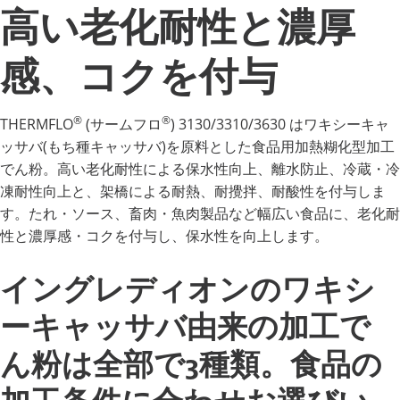
高い老化耐性と濃厚
感、コクを付与
®
®
THERMFLO
(サームフロ
) 3130/3310/3630 はワキシーキャ
ッサバ(もち種キャッサバ)を原料とした食品用加熱糊化型加工
でん粉。高い老化耐性による保水性向上、離水防止、冷蔵・冷
凍耐性向上と、架橋による耐熱、耐攪拌、耐酸性を付与しま
す。たれ・ソース、畜肉・魚肉製品など幅広い食品に、老化耐
性と濃厚感・コクを付与し、保水性を向上します。
イングレディオンのワキシ
ーキャッサバ由来の加工で
ん粉は全部で3種類。食品の