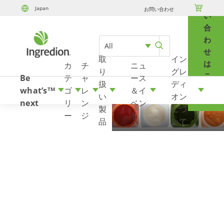
問

Japan
お問い合わせ
Skip to content
い
合
わ
All
せ
取
イン
は
カ
チ
ニュ
り
グレ
こ
Be
テ
ャ
ース
扱
ディ
ち
what’s
ゴ
レ
＆イ
TM
い
オン
ら
next
リ
ン
ベン
製
につ
ー
ジ
ト
品
いて
THERMFLO
®
3130/3310/3630