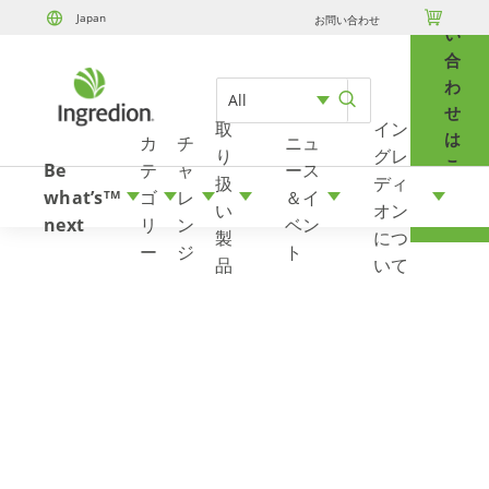
問

Japan
お問い合わせ
Skip to content
い
合
わ
All
せ
取
イン
は
カ
チ
ニュ
り
グレ
こ
Be
テ
ャ
ース
扱
ディ
ち
what’s
ゴ
レ
＆イ
TM
い
オン
ら
next
リ
ン
ベン
製
につ
ー
ジ
ト
品
いて
1, でん粉とは？