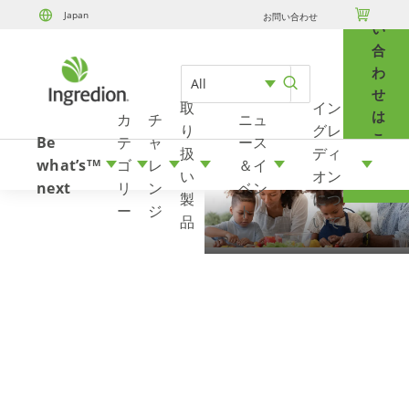
問

Japan
お問い合わせ
Skip to content
い
合
わ
All
せ
取
イン
は
カ
チ
ニュ
り
グレ
こ
Be
テ
ャ
ース
扱
ディ
ち
what’s
ゴ
レ
＆イ
TM
い
オン
ら
next
リ
ン
ベン
製
につ
ー
ジ
ト
品
いて
ブランド・ロイ
ヤルティを高め