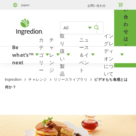
問

Japan
お問い合わせ
Skip to content
い
合
わ
All
せ
取
イン
は
カ
チ
ニュ
り
グレ
こ
Be
テ
ャ
ース
扱
ディ
ち
what’s
ゴ
レ
＆イ
TM
い
オン
ら
next
リ
ン
ベン
製
につ
ー
ジ
ト
品
いて
Ingredion
チャレンジ
リソースライブラリ
ビデオもち食感とは
何か？