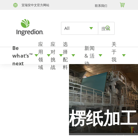

宜瑞安中文官方网站
联系我们
Skip to content
All
应
应
选
关
Be
新闻
用
对
择
于
what’s
& 活
TM
领
挑
配
我
next
动
域
战
料
们
造纸和瓦楞纸加工