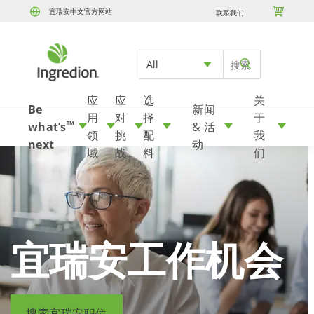

宜瑞安中文官方网站
联系我们
Skip to content
All
应
应
选
关
Be
新闻
用
对
择
于
what’s
& 活
TM
领
挑
配
我
next
动
域
战
料
们
宜瑞安工作机会
搜索宜瑞安职位