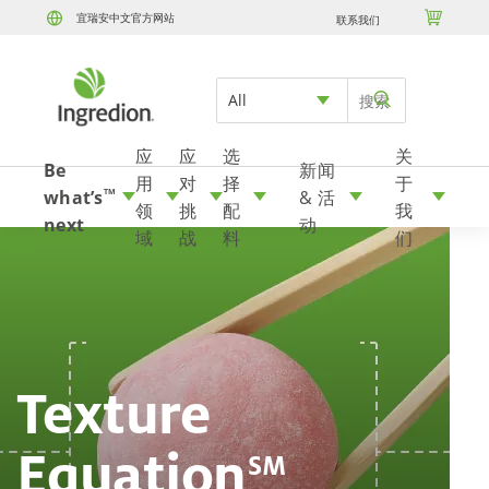

宜瑞安中文官方网站
联系我们
Skip to content
All
应
应
选
关
Be
新闻
用
对
择
于
what’s
& 活
TM
领
挑
配
我
next
动
域
战
料
们
Texture
‎Equation
SM