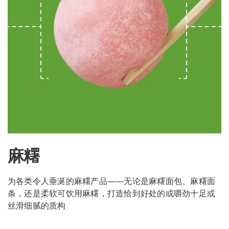
麻糬
为各类令人垂涎的麻糬产品——无论是麻糬面包、麻糬面
条，还是柔软可饮用麻糬，打造恰到好处的或嚼劲十足或
丝滑细腻的质构