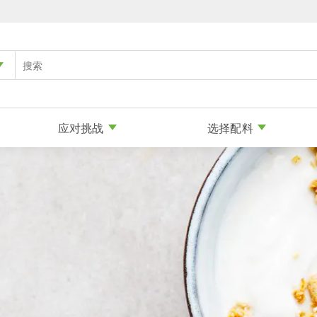
Skip to content
应对挑战
选择配料