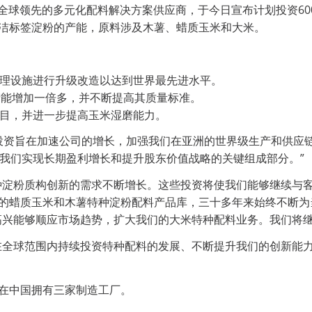
家全球领先的多元化配料解决方案供应商，于今日宣布计划投资6
洁标签淀粉的产能，原料涉及木薯、蜡质玉米和大米。
处理设施进行升级改造以达到世界最先进水平。
产能增加一倍多，并不断提高其质量标准。
项目，并进一步提高玉米湿磨能力。
这些战略投资旨在加速公司的增长，加强我们在亚洲的世界级生产和供
是我们实现长期盈利增长和提升股东价值战略的关键组成部分。”
种淀粉质构创新的需求不断增长。这些投资将使我们能够继续与
的蜡质玉米和木薯特种淀粉配料产品库，三十多年来始终不断为
在，我们很高兴能够顺应市场趋势，扩大我们的大米特种配料业务。我
全球范围内持续投资特种配料的发展、不断提升我们的创新能力，
在中国拥有三家制造工厂。