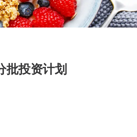
分批投资计划