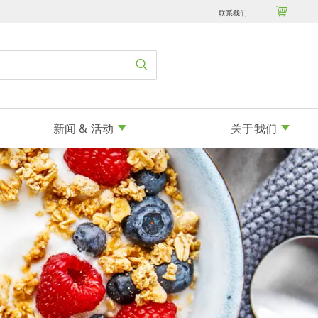

联系我们
新闻 & 活动
关于我们