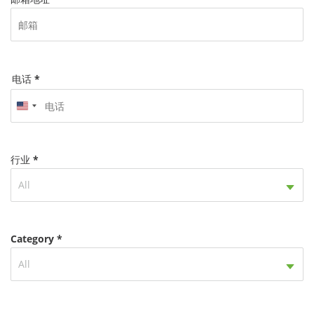
电话 *
United
States
+1
行业 *
All
Category *
All