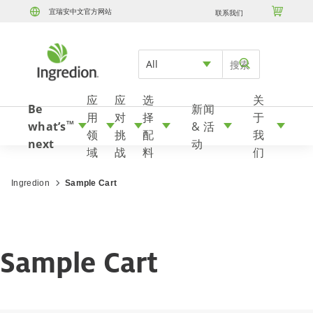

宜瑞安中文官方网站
联系我们
Skip to content
All
应
应
选
关
Be
新闻
用
对
择
于
what’s
& 活
TM
领
挑
配
我
next
动
域
战
料
们
Ingredion
Sample Cart
Sample Cart