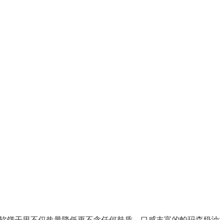
软饼干里不仅热量降低更不含任何麸质。口感丰富的帕玛森奶油