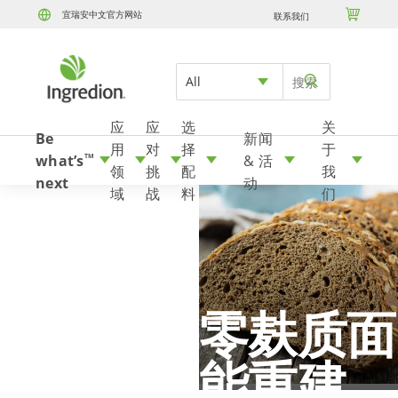

宜瑞安中文官方网站
联系我们
Skip to content
All
应
应
选
关
Be
新闻
用
对
择
于
what’s
& 活
TM
领
挑
配
我
next
动
域
战
料
们
低碳水、零麸质面
包的功能重建