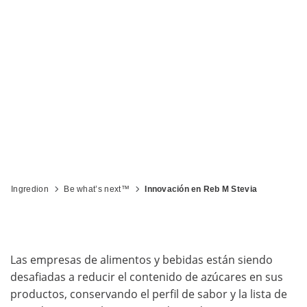
Creando la escala y el acceso a
soluciones para reducir azúcares con
un grandioso sabor
Ingredion
Be what’s next™
Innovación en Reb M Stevia
Las empresas de alimentos y bebidas están siendo
desafiadas a reducir el contenido de azúcares en sus
productos, conservando el perfil de sabor y la lista de