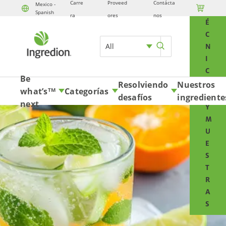
Carre
Proveed
Contácta
Mexico -

T
Spanish
Skip to content
ra
ores
nos
É
C
All
N
I
C
Be
O
Resolviendo
Nuestros
what’s
Categorías
TM
S
desafíos
ingrediente
next
Y
M
U
E
S
T
R
A
S