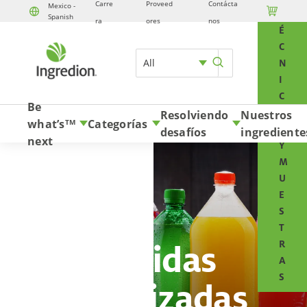
Carre
Proveed
Contácta
Mexico -

T
Spanish
Skip to content
ra
ores
nos
É
C
All
N
I
C
Be
O
Resolviendo
Nuestros
what’s
Categorías
TM
S
desafíos
ingrediente
next
Y
M
U
E
S
T
Bebidas
R
A
S
saborizadas