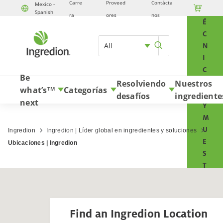
Carre
Proveed
Contácta
Mexico -

T
Spanish
Skip to content
ra
ores
nos
É
C
All
N
I
C
Be
O
Resolviendo
Nuestros
what’s
Categorías
TM
S
desafíos
ingrediente
next
Y
M
U
Ingredion
Ingredion | Líder global en ingredientes y soluciones
E
Ubicaciones | Ingredion
S
T
R
A
S
Find an Ingredion Location