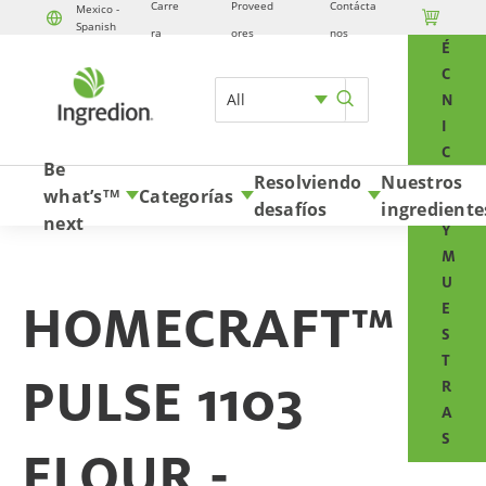
Carre
Proveed
Contácta
Mexico -

T
Spanish
Skip to content
ra
ores
nos
É
C
All
N
I
C
Be
O
Resolviendo
Nuestros
what’s
Categorías
TM
S
desafíos
ingrediente
next
Y
M
U
HOMECRAFT™
E
S
T
PULSE 1103
R
A
S
FLOUR -