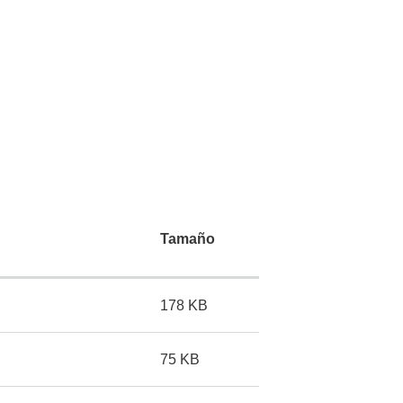
Tamaño
178 KB
75 KB