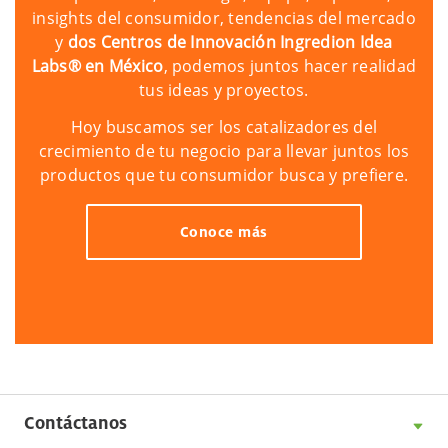
insights del consumidor, tendencias del mercado
y
dos Centros de Innovación Ingredion Idea
Labs® en México
, podemos juntos hacer realidad
tus ideas y proyectos.
Hoy buscamos ser los catalizadores del
crecimiento de tu negocio para llevar juntos los
productos que tu consumidor busca y prefiere.
Conoce más
Contáctanos