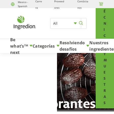
Carre
Proveed
Contácta
Mexico -

T
Spanish
Skip to content
ra
ores
nos
É
C
All
N
I
C
Be
O
Resolviendo
Nuestros
what’s
Categorías
TM
S
desafíos
ingrediente
next
Y
M
U
E
S
T
R
A
Edulcorantes
S