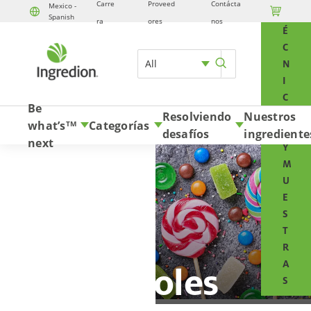
Carre
Proveed
Contácta
Mexico -

T
Spanish
Skip to content
ra
ores
nos
É
C
All
N
I
C
Be
O
Resolviendo
Nuestros
what’s
Categorías
TM
S
desafíos
ingrediente
next
Y
M
U
E
S
T
R
A
Polioles
S