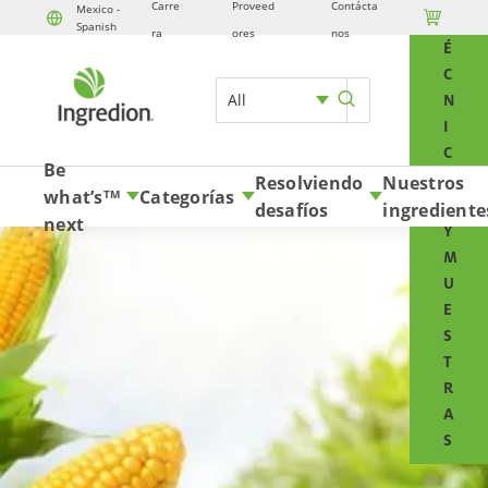
Carre
Proveed
Contácta
Mexico -

T
Spanish
Skip to content
ra
ores
nos
É
C
All
N
I
C
Be
O
Resolviendo
Nuestros
what’s
Categorías
TM
S
desafíos
ingrediente
next
Y
M
U
E
S
T
R
A
S