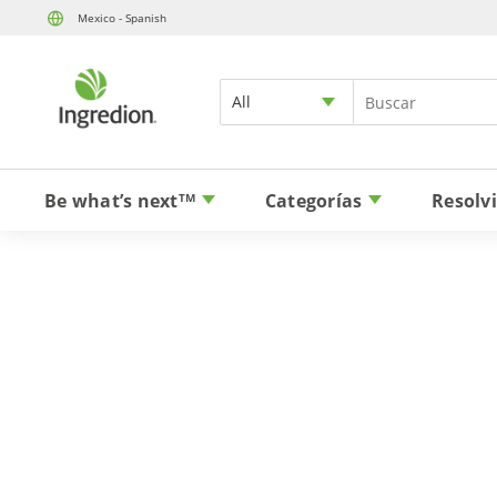
Mexico - Spanish
All
Be what’s next
Categorías
Resolv
TM