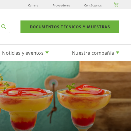

Carrera
Proveedores
Contáctanos
DOCUMENTOS TÉCNICOS Y MUESTRAS
Noticias y eventos
Nuestra compañía