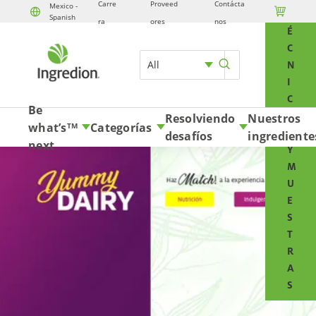
Carre
Proveed
Contácta
Mexico -

T
Spanish
Skip to content
ra
ores
nos
É
C
All
N
I
C
Be
O
Resolviendo
Nuestros
what’s
Categorías
TM
S
desafíos
ingrediente
next
Y
M
U
E
S
T
R
A
S