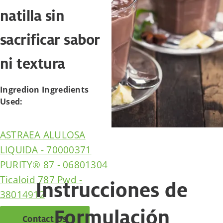
natilla sin
sacrificar sabor
ni textura
Ingredion Ingredients
Used:
ASTRAEA ALULOSA
LIQUIDA - 70000371
PURITY® 87 - 06801304
Ticaloid 787 Pwd -
Instrucciones de
38014912
Formulación
Contact Us