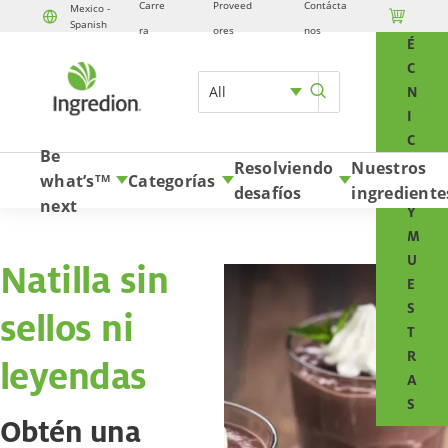
Carre
Proveed
Contácta
Mexico -

T
Spanish
Skip to content
ra
ores
nos
É
C
All
N
I
C
Be
O
Resolviendo
Nuestros
what’s
Categorías
TM
S
desafíos
ingrediente
next
Y
M
U
Natilla sin
E
S
sellos ni
T
R
leyendas
A
S
Obtén una