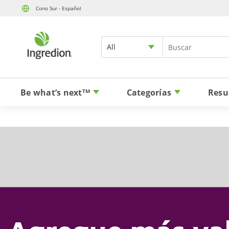
Cono Sur - Español
All
Be what’s next
Categorías
Resu
TM