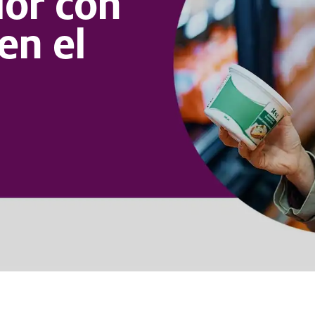
or con
en el