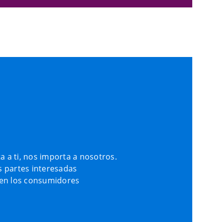
ta a ti, nos importa a nosotros.
s partes interesadas
eren los consumidores