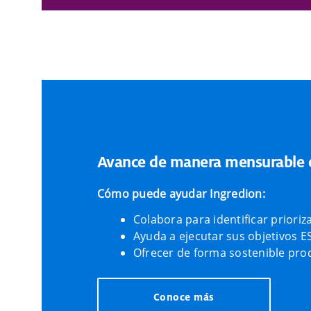
Avance de manera mensurable e
Cómo puede ayudar Ingredion:
Colabora para identificar prioriz
Ayuda a ejecutar sus objetivos E
Ofrecer de forma sostenible prod
Conoce más