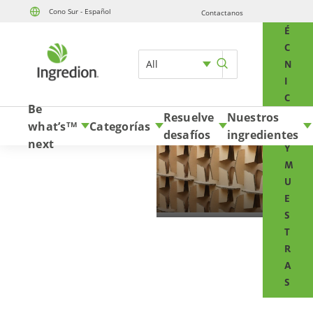
Cono Sur - Español
Contactanos
T
Skip to content
É
C
All
N
I
C
Be
O
Resuelve
Nuestros
what’s
Categorías
TM
S
desafíos
ingredientes
next
Y
M
U
E
S
T
R
Corrugado
A
S