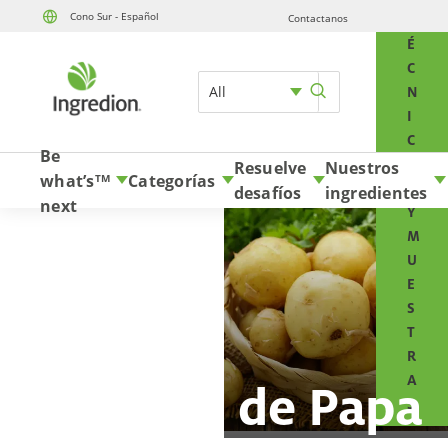
Cono Sur - Español
Contactanos
T
Skip to content
É
C
All
N
I
C
Be
O
Resuelve
Nuestros
what’s
Categorías
TM
S
desafíos
ingredientes
next
Y
M
U
E
S
T
R
A
Almidón de Papa
S