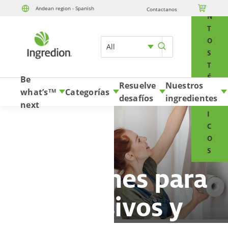
E

Andean region - Spanish
Contactanos
Skip to content
N
T
O
All
S
T
É
Be
Resuelve
Nuestros
C
what’s
Categorías
TM
desafíos
ingredientes
N
next
I
C
O
S
Soluciones para
adhesivos y