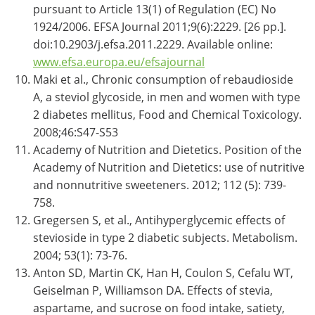
pursuant to Article 13(1) of Regulation (EC) No
1924/2006. EFSA Journal 2011;9(6):2229. [26 pp.].
doi:10.2903/j.efsa.2011.2229. Available online:
www.efsa.europa.eu/efsajournal
Maki et al., Chronic consumption of rebaudioside
A, a steviol glycoside, in men and women with type
2 diabetes mellitus, Food and Chemical Toxicology.
2008;46:S47-S53
Academy of Nutrition and Dietetics. Position of the
Academy of Nutrition and Dietetics: use of nutritive
and nonnutritive sweeteners. 2012; 112 (5): 739-
758.
Gregersen S, et al., Antihyperglycemic effects of
stevioside in type 2 diabetic subjects. Metabolism.
2004; 53(1): 73-76.
Anton SD, Martin CK, Han H, Coulon S, Cefalu WT,
Geiselman P, Williamson DA. Effects of stevia,
aspartame, and sucrose on food intake, satiety,