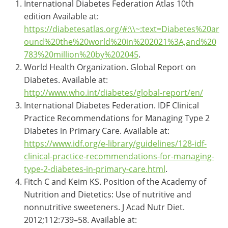
International Diabetes Federation Atlas 10th
edition Available at:
https://diabetesatlas.org/#:\\~:text=Diabetes%20ar
ound%20the%20world%20in%202021%3A,and%20
783%20million%20by%202045
.
World Health Organization. Global Report on
Diabetes. Available at:
http://www.who.int/diabetes/global-report/en/
International Diabetes Federation. IDF Clinical
Practice Recommendations for Managing Type 2
Diabetes in Primary Care. Available at:
https://www.idf.org/e-library/guidelines/128-idf-
clinical-practice-recommendations-for-managing-
type-2-diabetes-in-primary-care.html
.
Fitch C and Keim KS. Position of the Academy of
Nutrition and Dietetics: Use of nutritive and
nonnutritive sweeteners. J Acad Nutr Diet.
2012;112:739–58. Available at: