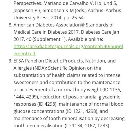
Perspectives. Mariano de Carvalho V, Hojlund S,
Jeppesen PB, Simonsen K-M (eds.) Aarhus: Aarhus
University Press; 2014. pp. 25-54.
American Diabetes Association® Standards of
Medical Care in Diabetes 2017. Diabetes Care Jan
2017, 40 (Supplement 1). Available online:
http://care.diabetesjournals.org/content/40/Suppl
ement\\_1
EFSA Panel on Dietetic Products, Nutrition, and
Allergies (NDA); Scientific Opinion on the
substantiation of health claims related to intense
sweeteners and contribution to the maintenance
or achievement of a normal body weight (ID 1136,
1444, 4299), reduction of post-prandial glycaemic
responses (ID 4298), maintenance of normal blood
glucose concentrations (ID 1221, 4298), and
maintenance of tooth mineralisation by decreasing
tooth demineralisation (ID 1134, 1167, 1283)