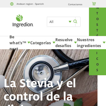
E

Andean region - Spanish
Contactanos
Skip to content
N
T
O
All
S
T
É
Be
Resuelve
Nuestros
C
what’s
Categorías
TM
desafíos
ingredientes
N
next
I
C
O
S
La Stevia y el
control de la