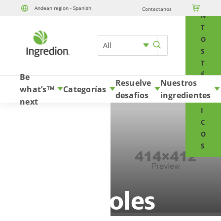
E

Andean region - Spanish
Contactanos
Skip to content
N
T
O
All
S
T
É
Be
Resuelve
Nuestros
C
what’s
Categorías
TM
desafíos
ingredientes
N
next
I
C
O
S
Polioles