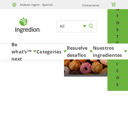
E

Andean region - Spanish
Contactanos
Skip to content
N
T
O
All
S
T
É
Be
Resuelve
Nuestros
C
what’s
Categorías
TM
desafíos
ingredientes
N
next
I
C
O
S
Eritritol