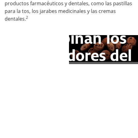
productos farmacéuticos y dentales, como las pastillas
para la tos, los jarabes medicinales y las cremas
2
dentales.
¿Qué opinan los
consumidores del
eritritol?
El uso del eritritol en productos
alimentarios sigue creciendo, pero su
nombre no es tan conocido entre los
consumidores como otras alternativas
al azúcar, como la estevia. Según los