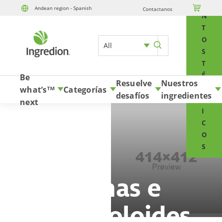
E

Andean region - Spanish
Contactanos
Skip to content
N
T
O
All
S
T
É
Be
Resuelve
Nuestros
C
what’s
Categorías
TM
desafíos
ingredientes
N
next
I
C
O
S
Gomas e
Hidrocoloides