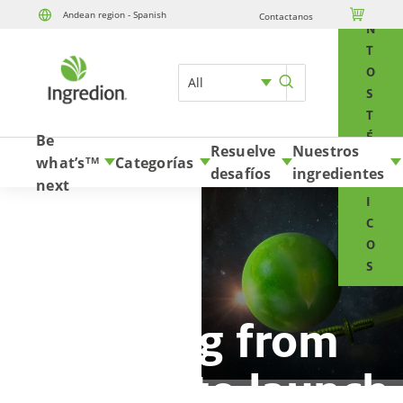
E

Andean region - Spanish
Contactanos
Skip to content
N
T
O
All
S
T
É
Be
Resuelve
Nuestros
C
what’s
Categorías
TM
desafíos
ingredientes
N
next
I
C
O
S
Getting from
concept to launch