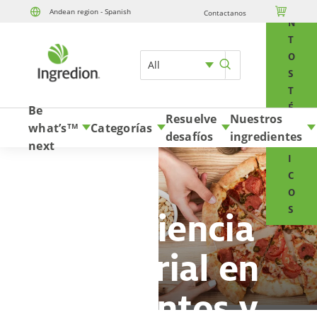
E

Andean region - Spanish
Contactanos
Skip to content
N
T
O
All
S
T
É
Be
Resuelve
Nuestros
C
what’s
Categorías
TM
desafíos
ingredientes
N
next
I
C
O
S
Experiencia
Sensorial en
Alimentos y