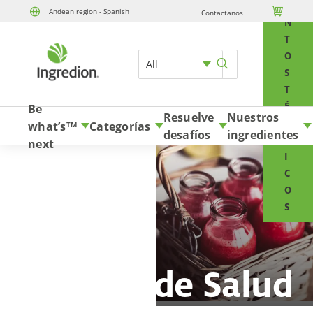
E

Andean region - Spanish
Contactanos
Skip to content
N
T
O
All
S
T
É
Be
Resuelve
Nuestros
C
what’s
Categorías
TM
desafíos
ingredientes
N
next
I
C
O
S
Manejo de Salud