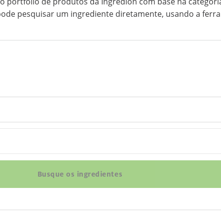
o portfólio de produtos da Ingredion com base na categoria
de pesquisar um ingrediente diretamente, usando a ferram
Busque os ingredientes