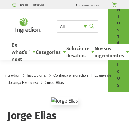
E

Brasil - Português
Entre em contato
Skip to content
N
T
O
All
S
T
É
Be
Solucione
Nossos
C
what’s
Categorias
TM
desafios
ingredientes
N
next
I
C
Ingredion
Institucional
Conheça a Ingredion
Equipe de
O
Liderança Executiva
Jorge Elias
S
Jorge Elias