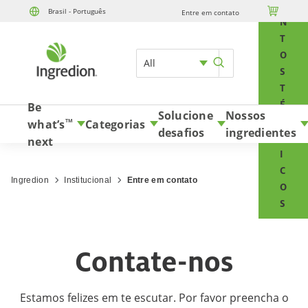
E

Brasil - Português
Entre em contato
Skip to content
N
T
O
All
S
T
É
Be
Solucione
Nossos
C
what’s
Categorias
TM
desafios
ingredientes
N
next
I
C
Ingredion
Institucional
Entre em contato
O
S
Contate-nos
Estamos felizes em te escutar. Por favor preencha o