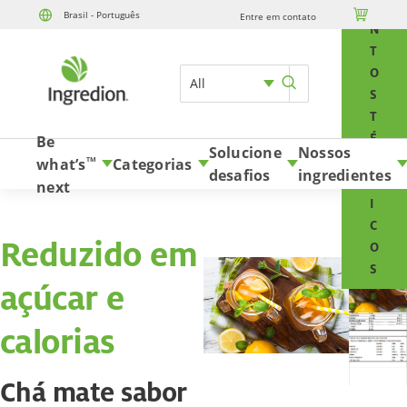
E

Brasil - Português
Entre em contato
Skip to content
N
T
O
All
S
T
É
Be
Solucione
Nossos
C
what’s
Categorias
TM
desafios
ingredientes
N
next
I
C
Reduzido em
O
S
açúcar e
calorias
Chá mate sabor