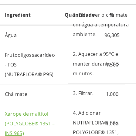
Ingredient
Quantidade
1. Dissolver o chá mate
%
em água a temperatura
ambiente.
Água
96,305
2. Aquecer a 95°C e
Frutooligossacarídeo
manter durante 3-5
- FOS
1,500
minutos.
(NUTRAFLORA® P95)
3. Filtrar.
Chá mate
1,000
4. Adicionar
Xarope de maltitol
NUTRAFLORA® P95,
(POLYGLOBE® 1351 –
1,000
POLYGLOBE® 1351,
INS 965)