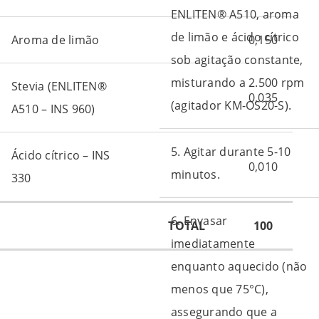
ENLITEN® A510, aroma
de limão e ácido cítrico
Aroma de limão
0,150
sob agitação constante,
misturando a 2.500 rpm
Stevia (ENLITEN®
0,035
(agitador KM-OS20-S).
A510 – INS 960)
5. Agitar durante 5-10
Ácido cítrico – INS
0,010
minutos.
330
6. Envasar
TOTAL
100
imediatamente
enquanto aquecido (não
menos que 75°C),
assegurando que a