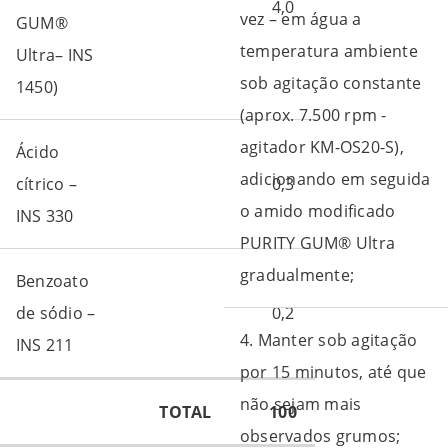
4,0
vez – em água a
GUM®
temperatura ambiente
Ultra– INS
sob agitação constante
1450)
(aprox. 7.500 rpm -
agitador KM-OS20-S),
Ácido
adicionando em seguida
cítrico –
0,3
o amido modificado
INS 330
PURITY GUM® Ultra
gradualmente;
Benzoato
de sódio –
0,2
4. Manter sob agitação
INS 211
por 15 minutos, até que
não sejam mais
TOTAL
100
observados grumos;