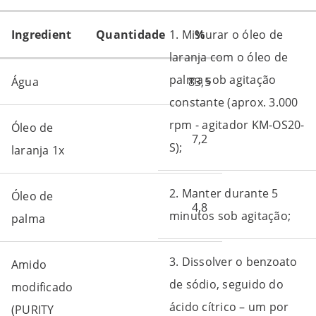
Ingredient
Quantidade
1. Misturar o óleo de
%
laranja com o óleo de
palma sob agitação
Água
83,5
constante (aprox. 3.000
rpm - agitador KM-OS20-
Óleo de
7,2
S);
laranja 1x
2. Manter durante 5
Óleo de
4,8
minutos sob agitação;
palma
3. Dissolver o benzoato
Amido
de sódio, seguido do
modificado
ácido cítrico – um por
(PURITY