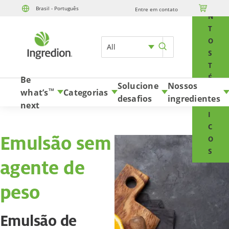
E

Brasil - Português
Entre em contato
Skip to content
N
T
O
All
S
T
É
Be
Solucione
Nossos
C
what’s
Categorias
TM
desafios
ingredientes
N
next
I
C
Emulsão sem
O
S
agente de
peso
Emulsão de