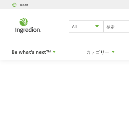
Japan
All
Be what’s next
カテゴリー
TM