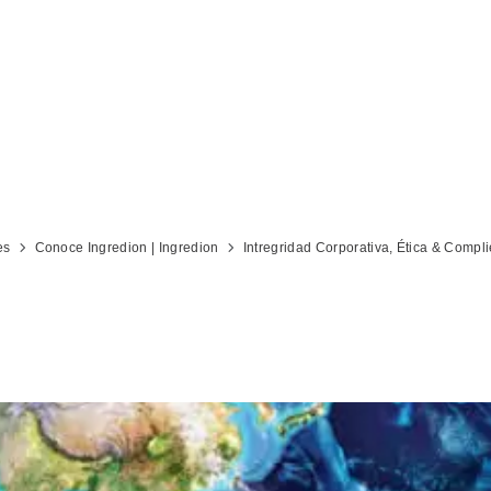
 Código de conducta de Ingredion Incorpora
es
Conoce Ingredion | Ingredion
Intregridad Corporativa, Ética & Compl