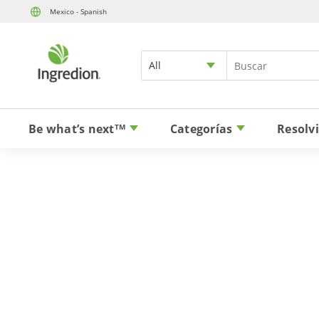
Mexico - Spanish
All
Be what’s next
Categorías
Resolv
TM
Vivi