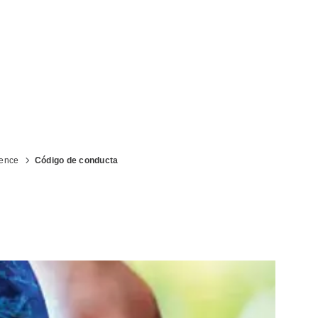
ted
ience
Código de conducta