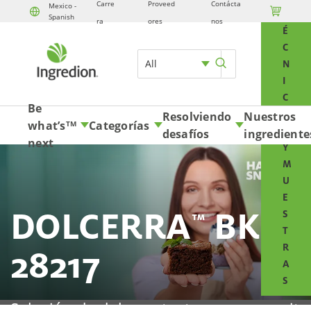
Carre
Proveed
Contácta
Mexico -

T
Spanish
Skip to content
ra
ores
nos
É
C
All
N
I
C
Be
O
Resolviendo
Nuestros
what’s
Categorías
TM
S
desafíos
ingrediente
next
Y
M
U
E
DOLCERRA
BK
S
™
T
R
28217
A
S
Solución de dulzor y textura que permite