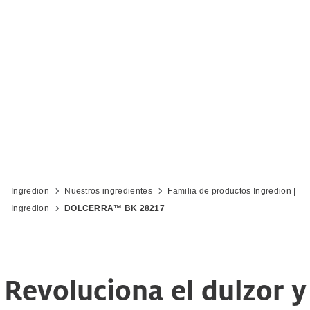
reducir y eliminar el aporte de azúcares y
calorías
Ingredion
Nuestros ingredientes
Familia de productos Ingredion |
Ingredion
DOLCERRA™ BK 28217
Revoluciona el dulzor y