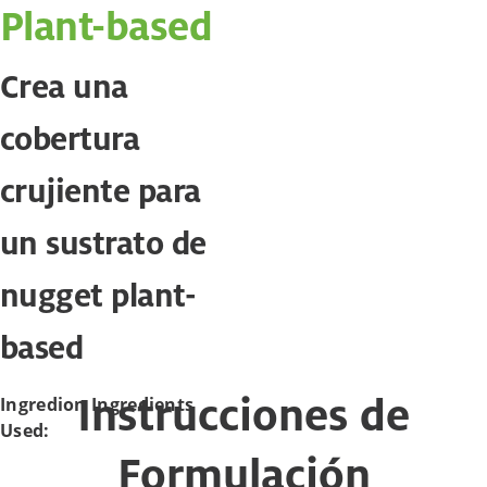
Plant-based
Crea una
cobertura
crujiente para
un sustrato de
nugget plant-
based
Instrucciones de
Ingredion Ingredients
Used:
Formulación