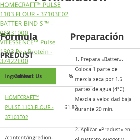
HOMECRAFT™ PULSE
1103 FLOUR - 37103E02
BATTER BIND S ™ -
06831000
Fórmula
Preparación
VITESSENCE™ Pulse
1803 Pea Protein -
PREDUST
1. Prepara «Batter».
37422E00
Coloca 1 parte de
Contact Us
Ingredient
%
mezcla seca por 1.5
partes de agua (4°C).
HOMECRAFT™
Mezcla a velocidad baja
PULSE 1103 FLOUR -
61.80
durante 20 min.
37103E02
2. Aplicar «Predust» en
/content/ingredion-
el sustrato-nugget y