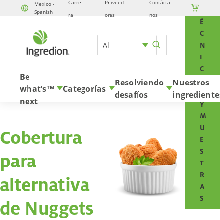
Carre
Proveed
Contácta
Mexico -

T
Spanish
Skip to content
ra
ores
nos
É
C
All
N
I
C
Be
O
Resolviendo
Nuestros
what’s
Categorías
TM
S
desafíos
ingrediente
next
Y
M
U
Cobertura
E
S
para
T
R
alternativa
A
S
de Nuggets