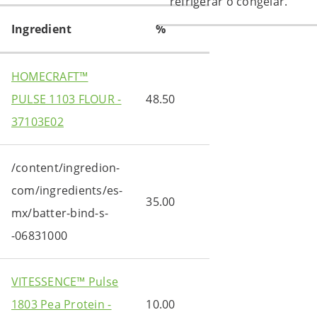
refrigerar o congelar.
Ingredient
%
HOMECRAFT™
PULSE 1103 FLOUR -
48.50
37103E02
/content/ingredion-
com/ingredients/es-
35.00
mx/batter-bind-s-
-06831000
VITESSENCE™ Pulse
1803 Pea Protein -
10.00