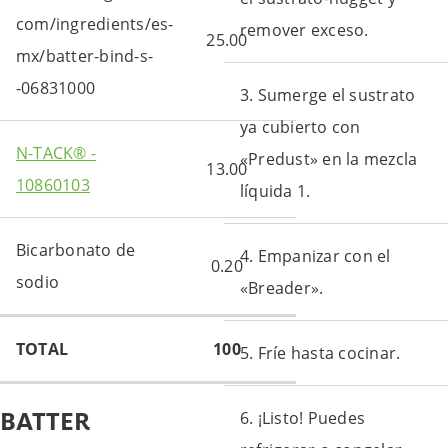
com/ingredients/es-
remover exceso.
25.00
mx/batter-bind-s-
-06831000
3. Sumerge el sustrato
ya cubierto con
N-TACK® -
«Predust» en la mezcla
13.00
10860103
líquida 1.
Bicarbonato de
4. Empanizar con el
0.20
sodio
«Breader».
TOTAL
100
5. Fríe hasta cocinar.
BATTER
6. ¡Listo! Puedes