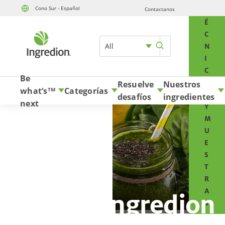
Cono Sur - Español
Contactanos
T
Skip to content
É
C
All
N
I
C
Be
O
Resuelve
Nuestros
what’s
Categorías
TM
S
desafíos
ingredientes
next
Y
M
U
E
S
T
R
A
Conocé Ingredion
S