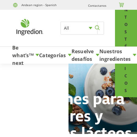
E

Andean region - Spanish
Contactanos
Skip to content
N
T
O
All
S
T
É
Be
Resuelve
Nuestros
C
what’s
Categorías
TM
desafíos
ingredientes
N
next
I
C
O
S
Soluciones para
yogures y
productos lácteos