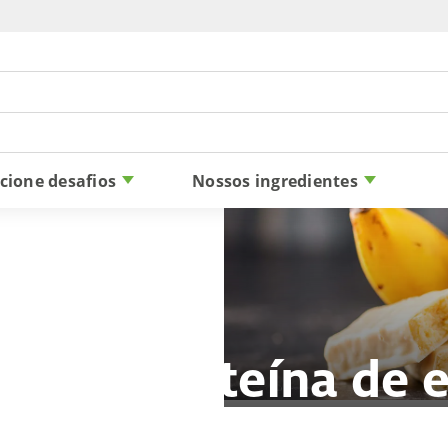
Skip to content
cione desafios
Nossos ingredientes
dos de proteína de e
VITESSENCE
Pulse
®