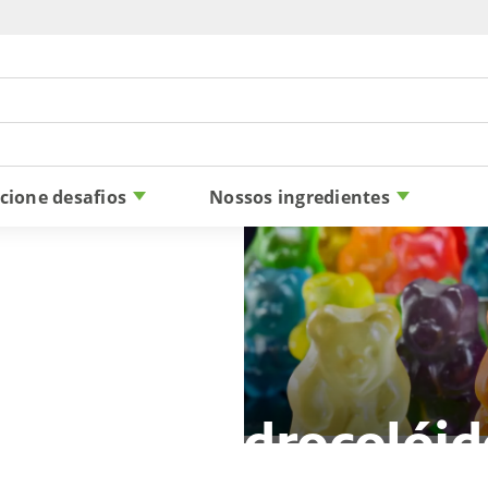
Skip to content
cione desafios
Nossos ingredientes
omas e Hidrocolóid