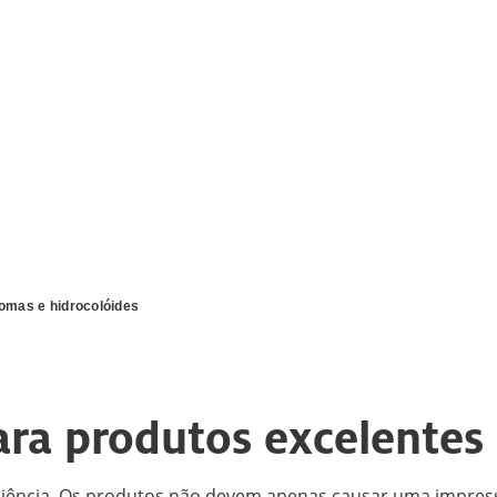
omas e hidrocolóides
ara produtos excelentes
 ciência. Os produtos não devem apenas causar uma impr