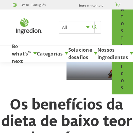
E

Brasil - Português
Entre em contato
Skip to content
N
T
O
All
S
T
É
Be
Solucione
Nossos
C
what’s
Categorias
TM
desafios
ingredientes
N
next
I
C
O
S
Os benefícios da
dieta de baixo teor